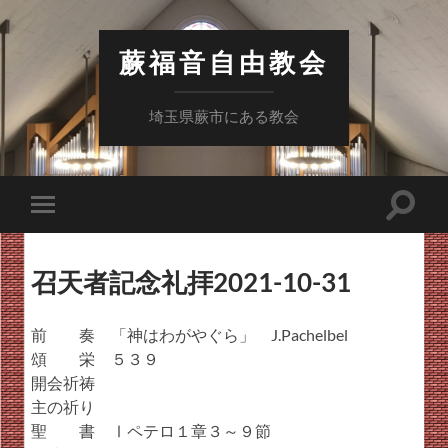
蕨福音自由教会
埼玉県蕨市にある教会
検
モ
索
バ
フ
イ
ィ
ル
ー
召天者記念礼拝2021-10-31
メ
ル
ニ
ド
ュ
を
ー
前 奏 「神はわがやぐら」 J.Pachelbel
切
を
り
頌 栄 ５３９
切
替
り
開会祈祷
え
替
る
主の祈り
え
る
聖 書 Ⅰペテロ１章３～９節