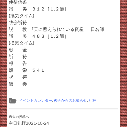
使徒信条
讃 美 ３１２［１,２節］
(換気タイム)
牧会祈祷
説 教 ｢天に蓄えられている資産｣ 日名師
讃 美 ４８８［１,２節］
(換気タイム)
献 金
祈 祷
報 告
頌 栄 ５４１
祝 祷
後 奏
イベントカレンダー
,
教会からのお知らせ
,
礼拝
過去の投稿へ
主日礼拝2021-10-24