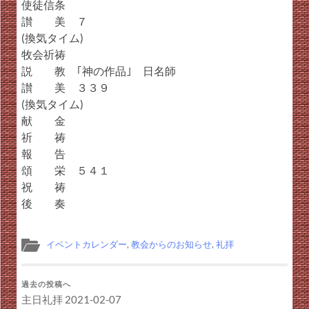
使徒信条
讃 美 ７
(換気タイム)
牧会祈祷
説 教 ｢神の作品｣ 日名師
讃 美 ３３９
(換気タイム)
献 金
祈 祷
報 告
頌 栄 ５４１
祝 祷
後 奏
イベントカレンダー
,
教会からのお知らせ
,
礼拝
過去の投稿へ
主日礼拝 2021-02-07