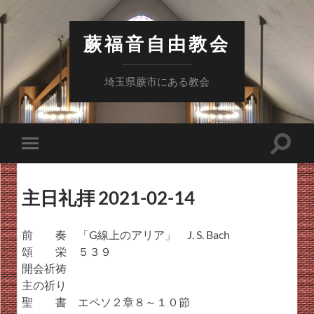
蕨福音自由教会
埼玉県蕨市にある教会
検
モ
索
バ
フ
イ
ィ
ル
ー
主日礼拝 2021-02-14
メ
ル
ニ
ド
ュ
を
ー
前 奏 「G線上のアリア」 J. S. Bach
切
を
り
頌 栄 ５３９
切
替
り
開会祈祷
え
替
る
主の祈り
え
る
聖 書 エペソ２章８～１０節