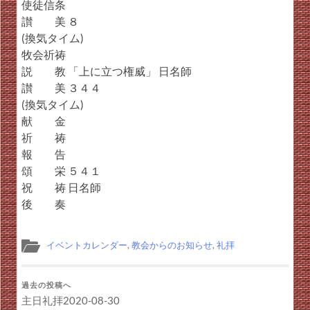
使徒信条
讃 美 ８
(換気タイム)
牧会祈祷
説 教 「上に立つ権威」 日名師
讃 美 ３４４
(換気タイム)
献 金
祈 祷
報 告
頌 栄 ５４１
祝 祷 日名師
後 奏
イベントカレンダー
,
教会からのお知らせ
,
礼拝
過去の投稿へ
主日礼拝2020-08-30