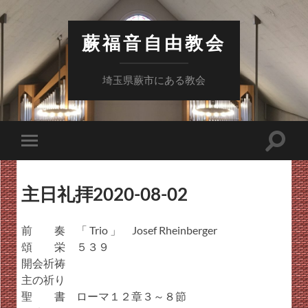
蕨福音自由教会
埼玉県蕨市にある教会
検
モ
索
バ
フ
イ
ィ
ル
ー
主日礼拝2020-08-02
メ
ル
ニ
ド
ュ
を
ー
前 奏 「 Trio 」 Josef Rheinberger
切
を
り
頌 栄 ５３９
切
替
り
開会祈祷
え
替
る
主の祈り
え
る
聖 書 ローマ１２章３～８節