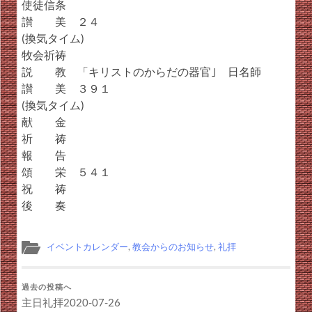
使徒信条
讃 美 ２４
(換気タイム)
牧会祈祷
説 教 「キリストのからだの器官｣ 日名師
讃 美 ３９１
(換気タイム)
献 金
祈 祷
報 告
頌 栄 ５４１
祝 祷
後 奏
イベントカレンダー
,
教会からのお知らせ
,
礼拝
過去の投稿へ
主日礼拝2020-07-26