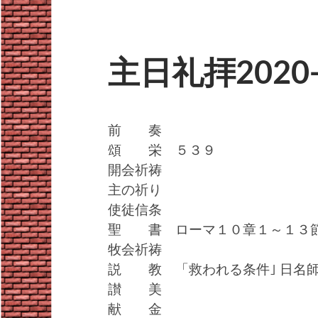
主日礼拝2020-
前 奏
頌 栄 ５３９
開会祈祷
主の祈り
使徒信条
聖 書 ローマ１０章１～１３
牧会祈祷
説 教 「救われる条件｣ 日名
讃 美
献 金