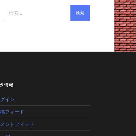
検
索:
タ情報
グイン
稿フィード
メントフィード