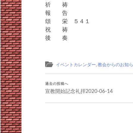
祈 祷
報 告
頌 栄 ５４１
祝 祷
後 奏
イベントカレンダー
,
教会からのお知
過去の投稿へ
宣教開始記念礼拝2020-06-14