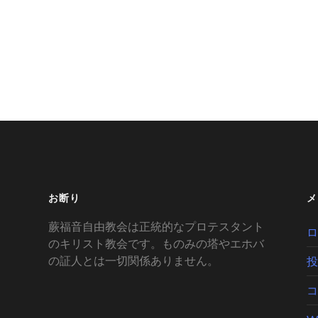
お断り
メ
蕨福音自由教会は正統的なプロテスタント
ロ
のキリスト教会です。ものみの塔やエホバ
の証人とは一切関係ありません。
投
コ