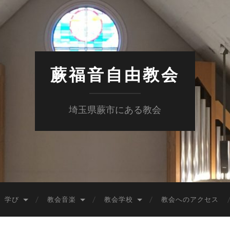
蕨福音自由教会
埼玉県蕨市にある教会
学び
教会音楽
教会学校
教会へのアクセス