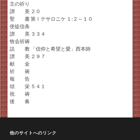
主の祈り
讃 美 ２０
聖 書 第Ⅰテサロニケ １:２～１０
使徒信条
讃 美 ３３４
牧会祈祷
説 教 「信仰と希望と愛」西本師
讃 美 ２９７
献 金
祈 祷
報 告
頌 栄 ５４１
祝 祷
後 奏
他のサイトへのリンク