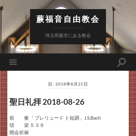
蕨福音自由教会
埼玉県蕨市にある教会
検
モ
索
バ
フ
イ
ィ
ル
ー
日:
2018年8月25日
メ
ル
ニ
ド
ュ
を
聖日礼拝 2018-08-26
ー
切
を
り
切
替
り
え
前 奏 「プレリュード ト短調」J.S.Bach
替
る
え
頌 栄 ５３９
る
開会祈祷