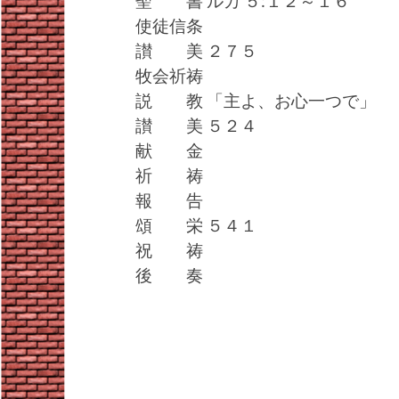
聖 書 ルカ ５:１２～１６
使徒信条
讃 美 ２７５
牧会祈祷
説 教 「主よ、お心一つで」
讃 美 ５２４
献 金
祈 祷
報 告
頌 栄 ５４１
祝 祷
後 奏