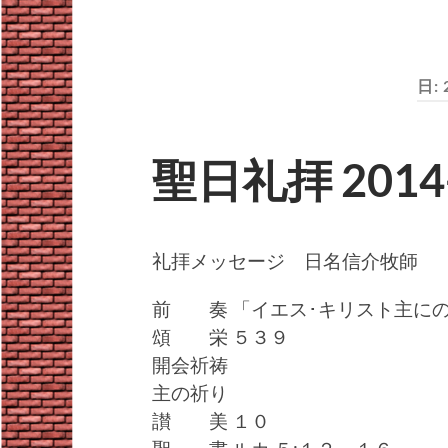
日:
聖日礼拝 2014-
礼拝メッセージ 日名信介牧師
前 奏 「イエス･キリスト主にのみたよ
頌 栄 ５３９
開会祈祷
主の祈り
讃 美 １０