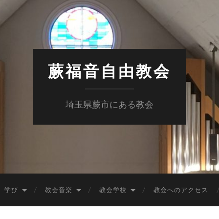
蕨福音自由教会
埼玉県蕨市にある教会
学び
教会音楽
教会学校
教会へのアクセス