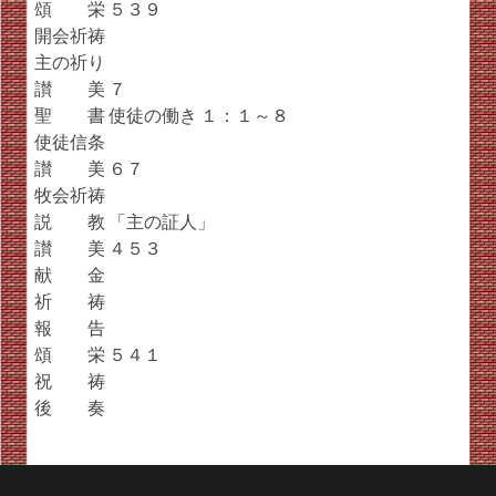
頌 栄 ５３９
開会祈祷
主の祈り
讃 美 ７
聖 書 使徒の働き １：１～８
使徒信条
讃 美 ６７
牧会祈祷
説 教 「主の証人」
讃 美 ４５３
献 金
祈 祷
報 告
頌 栄 ５４１
祝 祷
後 奏