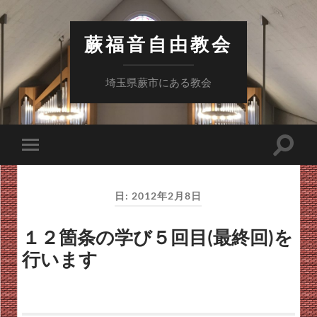
蕨福音自由教会
埼玉県蕨市にある教会
検
モ
索
バ
フ
イ
ィ
ル
ー
日:
2012年2月8日
メ
ル
ニ
ド
ュ
を
１２箇条の学び５回目(最終回)を
ー
切
を
り
行います
切
替
り
え
替
る
え
る