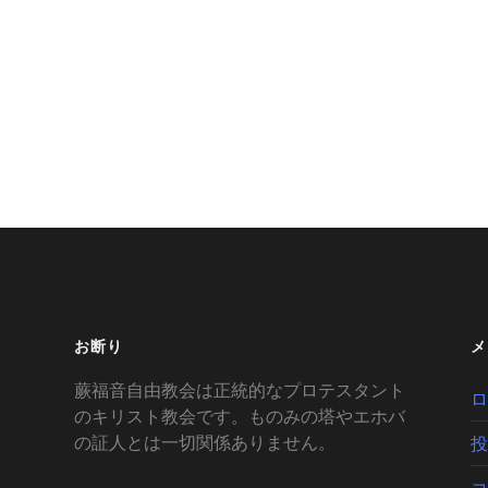
お断り
メ
蕨福音自由教会は正統的なプロテスタント
ロ
のキリスト教会です。ものみの塔やエホバ
の証人とは一切関係ありません。
投
コ