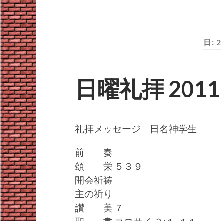
日:
日曜礼拝 2011-
礼拝メッセージ 日名神学生
前 奏
頌 栄 ５３９
開会祈祷
主の祈り
讃 美 ７