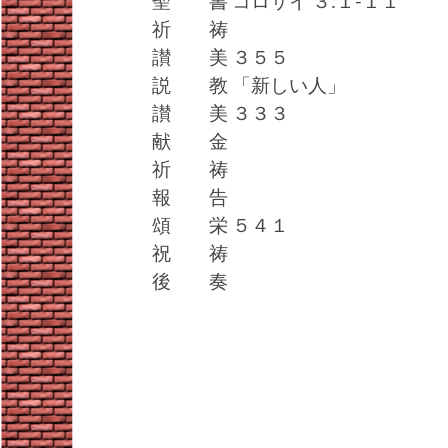
聖 書 コロサイ ３:１-１１
祈 祷
讃 美 ３５５
説 教 「新しい人」
讃 美 ３３３
献 金
祈 祷
報 告
頌 栄 ５４１
祝 祷
後 奏