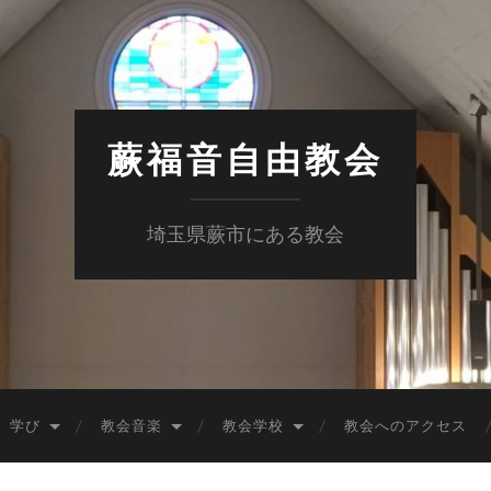
蕨福音自由教会
埼玉県蕨市にある教会
学び
教会音楽
教会学校
教会へのアクセス