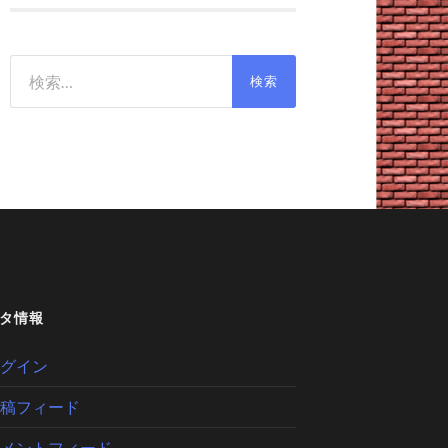
検
索:
タ情報
グイン
稿フィード
メントフィード