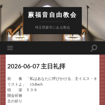
蕨福音自由教会
埼玉県蕨市にある教会
検
モ
索
バ
フ
イ
ィ
ル
ー
2026-06-07 主日礼拝
メ
ル
ニ
ド
ュ
を
ー
前 奏 「私はあなたに呼びかける、主イエス・キ
切
を
り
リストよ」 J.S.Bach
切
替
り
頌 栄 ５３９
え
替
る
開会祈祷
え
る
主の祈り