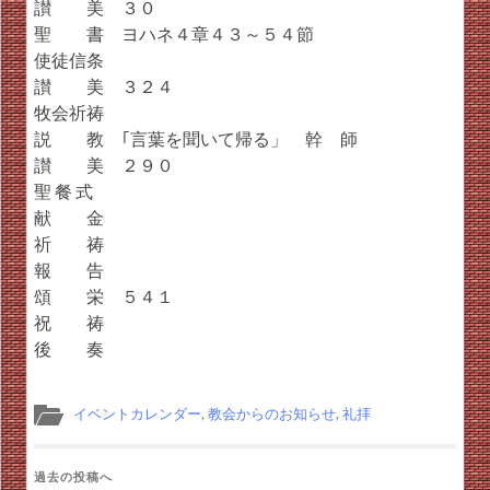
讃 美 ３０
聖 書 ヨハネ４章４３～５４節
使徒信条
讃 美 ３２４
牧会祈祷
説 教 ｢言葉を聞いて帰る」 幹 師
讃 美 ２９０
聖 餐 式
献 金
祈 祷
報 告
頌 栄 ５４１
祝 祷
後 奏
イベントカレンダー
,
教会からのお知らせ
,
礼拝
過去の投稿へ