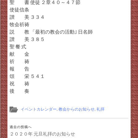
聖 書 使徒 ２章４０～４７節
使徒信条
讃 美 ３３４
牧会祈祷
説 教 「最初の教会の活動｣ 日名師
讃 美 ３８５
聖 餐 式
献 金
祈 祷
報 告
頌 栄 ５４１
祝 祷
後 奏
イベントカレンダー
,
教会からのお知らせ
,
礼拝
過去の投稿へ
２０２０年 元旦礼拝のお知らせ