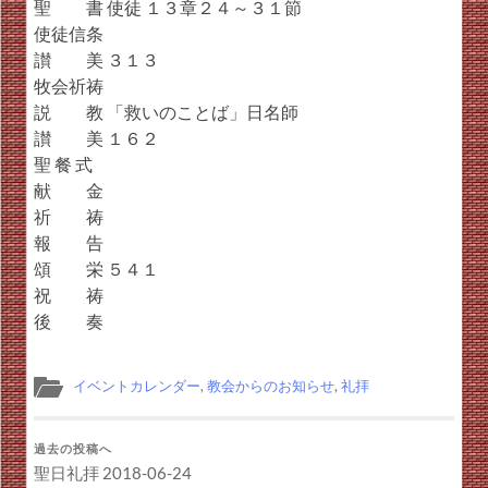
聖 書 使徒 １３章２４～３１節
使徒信条
讃 美 ３１３
牧会祈祷
説 教 「救いのことば」日名師
讃 美 １６２
聖 餐 式
献 金
祈 祷
報 告
頌 栄 ５４１
祝 祷
後 奏
イベントカレンダー
,
教会からのお知らせ
,
礼拝
過去の投稿へ
聖日礼拝 2018-06-24