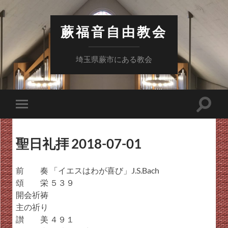
蕨福音自由教会
埼玉県蕨市にある教会
検
モ
索
バ
フ
イ
ィ
ル
ー
聖日礼拝 2018-07-01
メ
ル
ニ
ド
ュ
を
ー
前 奏 「イエスはわが喜び」J.S.Bach
切
を
り
頌 栄 ５３９
切
替
り
開会祈祷
え
替
る
主の祈り
え
る
讃 美 ４９１