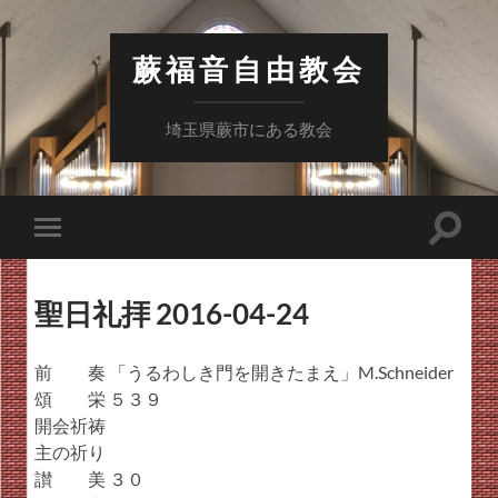
蕨福音自由教会
埼玉県蕨市にある教会
検
モ
索
バ
フ
イ
ィ
ル
ー
聖日礼拝 2016-04-24
メ
ル
ニ
ド
ュ
を
ー
前 奏 「うるわしき門を開きたまえ」M.Schneider
切
を
り
頌 栄 ５３９
切
替
り
開会祈祷
え
替
る
主の祈り
え
る
讃 美 ３０