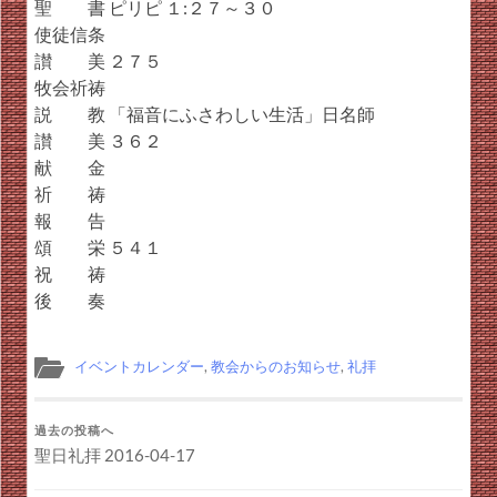
聖 書 ピリピ １:２７～３０
使徒信条
讃 美 ２７５
牧会祈祷
説 教 「福音にふさわしい生活」日名師
讃 美 ３６２
献 金
祈 祷
報 告
頌 栄 ５４１
祝 祷
後 奏
イベントカレンダー
,
教会からのお知らせ
,
礼拝
過去の投稿へ
聖日礼拝 2016-04-17