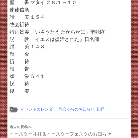
聖 書 マタイ ２８:１～１０
使徒信条
讃 美 １５４
牧会祈祷
特別賛美 「いざうたえ たからかに」聖歌隊
説 教 「イエスは復活された」日名師
讃 美 １４８
献 金
祈 祷
報 告
頌 栄 ５４１
祝 祷
後 奏
イベントカレンダー
,
教会からのお知らせ
,
礼拝
過去の投稿へ
イースター礼拝＆イースターフェスタのお知らせ