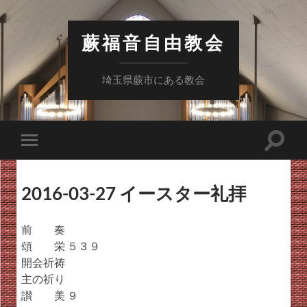
蕨福音自由教会
埼玉県蕨市にある教会
検
モ
索
バ
フ
イ
ィ
ル
ー
2016-03-27 イースター礼拝
メ
ル
ニ
ド
ュ
を
ー
前 奏
切
を
り
頌 栄 ５３９
切
替
り
開会祈祷
え
替
る
主の祈り
え
る
讃 美 ９