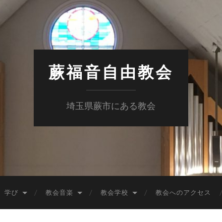
蕨福音自由教会
埼玉県蕨市にある教会
学び
教会音楽
教会学校
教会へのアクセス