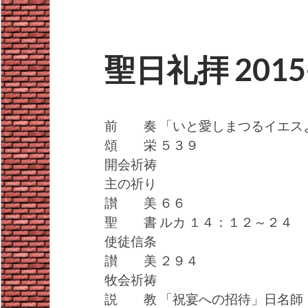
聖日礼拝 2015-
前 奏 「いと愛しまつるイエスよ 我
頌 栄 ５３９
開会祈祷
主の祈り
讃 美 ６６
聖 書 ルカ １４：１２～２４
使徒信条
讃 美 ２９４
牧会祈祷
説 教 「祝宴への招待」日名師