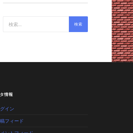
検
索:
タ情報
グイン
稿フィード
メントフィード