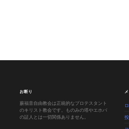
お断り
メ
蕨福音自由教会は正統的なプロテスタント
ロ
のキリスト教会です。ものみの塔やエホバ
の証人とは一切関係ありません。
投
コ