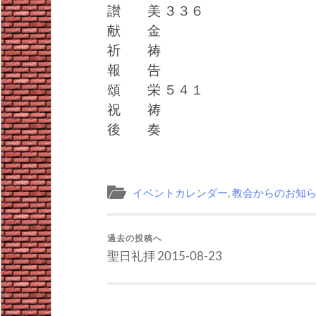
讃 美 ３３６
献 金
祈 祷
報 告
頌 栄 ５４１
祝 祷
後 奏
イベントカレンダー
,
教会からのお知
過去の投稿へ
聖日礼拝 2015-08-23