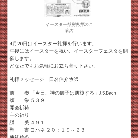
イースター特別礼拝のご
案内
4月20日はイースター礼拝を行います。
午後にはイースターを祝い、イースターフェスタを開
催します。
どなたでもお気軽にお立ち寄り下さい。
礼拝メッセージ 日名信介牧師
前 奏 「今日、神の御子は凱旋する」J.S.Bach
頌 栄 ５３９
開会祈祷
主の祈り
讃 美 ４９１
聖 書 ヨハネ ２０：１９～２３
使徒信条