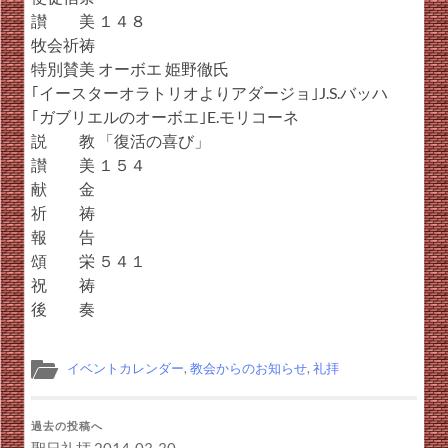
讃 美 １４８
牧会祈祷
特別賛美 オーボエ 姫野徹氏
｢イースターオラトリオよりアダージョ｣J.S.バッハ
｢ガブリエルのオーボエ｣E.モリコーネ
説 教 「復活の喜び」
讃 美 １５４
献 金
祈 祷
報 告
頌 栄 ５４１
祝 祷
後 奏
イベントカレンダー
,
教会からのお知らせ
,
礼拝
過去の投稿へ
聖日礼拝 2014-03-30