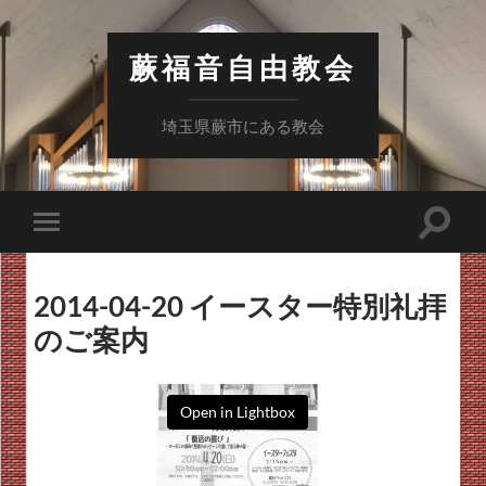
蕨福音自由教会
埼玉県蕨市にある教会
検
モ
索
バ
フ
イ
ィ
ル
ー
2014-04-20 イースター特別礼拝
メ
ル
ニ
のご案内
ド
ュ
を
ー
切
を
り
切
替
り
Open in Lightbox
え
替
る
え
る