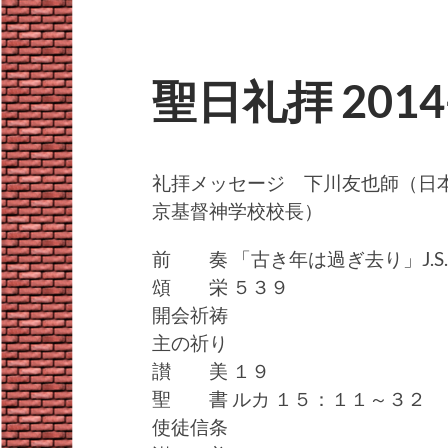
聖日礼拝 2014-
礼拝メッセージ 下川友也師（日
京基督神学校校長）
前 奏 「古き年は過ぎ去り」J.S.B
頌 栄 ５３９
開会祈祷
主の祈り
讃 美 １９
聖 書 ルカ １５：１１～３２
使徒信条