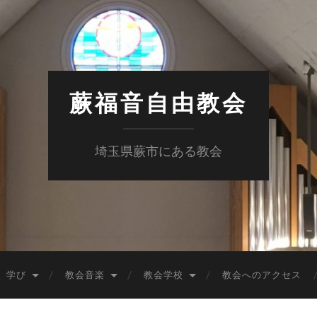
蕨福音自由教会
埼玉県蕨市にある教会
学び
教会音楽
教会学校
教会へのアクセス