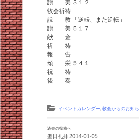
讃 美 ３１２
牧会祈祷
説 教 「逆転、また逆転」
讃 美 ５１７
献 金
祈 祷
報 告
頌 栄 ５４１
祝 祷
後 奏
イベントカレンダー
,
教会からのお知
過去の投稿へ
聖日礼拝 2014-01-05